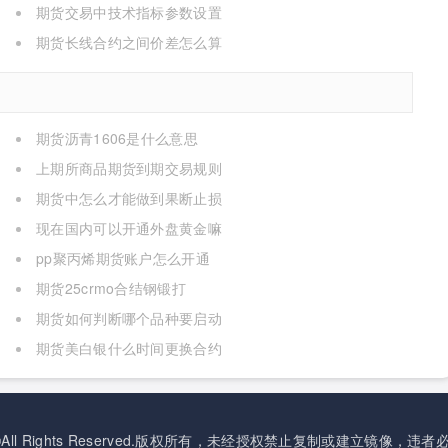
期货交易中技术指标参数设置
期货长线合约之间价差怎么算
期货沥青1606是什么意思
上期所商品期货到期交易规则
期货中怎么才能做到果断止损
现在国内可以开通外盘黄金嘛
pp聚丙烯期货账户怎么开通
期货25crmo合结钢锻打
期货如何判断哪个品种要启动
期货美白银什么时间更换合约
All Rights Reserved.版权所有，未经授权禁止复制或建立镜像，违