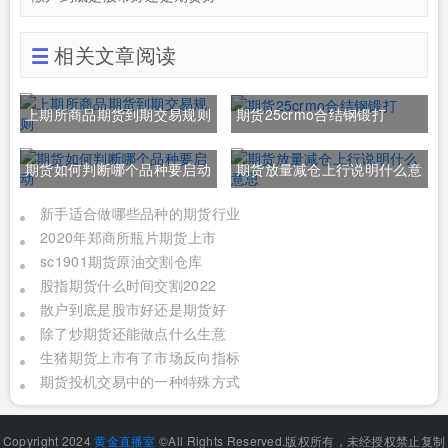
相关文章阅读
上期所商品期货到期交易规则
期货25crmo合结钢锻打
期货如何判断哪个品种要启动
期货放量减仓上行说明什么意
思
新手适合做哪些品种的期货行业
2020年郑商所瓶片期货上市
sc1901期货原油交割仓库
股指期货什么时间交割2022
散户到底是股市好还是期货好
除了炒期货还能做点什么生意
生猪期货上市有了市场反向指标
期货投机交易中的一种特殊方式
Copyright 2024
黄金直播室
©All Rights Reserved.版权所有，未经授权禁止复制