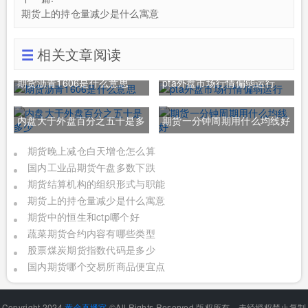
期货上的持仓量减少是什么寓意
相关文章阅读
期货沥青1606是什么意思
pta外盘市场行情偏弱运行
内盘大于外盘百分之五十是多
期货一分钟周期用什么均线好
少
期货晚上减仓白天增仓怎么算
国内工业品期货午盘多数下跌
期货结算机构的组织形式与职能
期货上的持仓量减少是什么寓意
期货中的恒生和ctp哪个好
蔬菜期货合约内容有哪些类型
股票煤炭期货指数代码是多少
国内期货哪个交易所商品便宜点
Copyright 2024
黄金直播室
©All Rights Reserved.版权所有，未经授权禁止复制