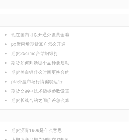
现在国内可以开通外盘黄金嘛
pp聚丙烯期货账户怎么开通
期货25crmo合结钢锻打
期货如何判断哪个品种要启动
期货美白银什么时间更换合约
pta外盘市场行情偏弱运行
期货交易中技术指标参数设置
期货长线合约之间价差怎么算
期货沥青1606是什么意思
上期所商品期货到期交易规则